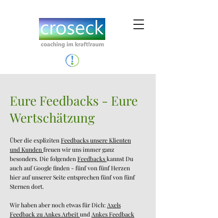
Eure Feedbacks - Eure
Wertschätzung
Über die expliziten
Feedbacks unsere Klienten
und Kunden
freuen wir uns immer ganz
besonders. Die folgenden
Feedbacks
kannst Du
auch auf Google finden - fünf von fünf Herzen
hier auf unserer Seite entsprechen fünf von fünf
Sternen dort.
Wir haben aber noch etwas für Dich:
Axels
Feedback zu Ankes Arbeit
und
Ankes Feedback