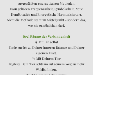
ausgewählten energetischen Methoden.
Dazu gehören
Frequenzarbeit,
Symbolarbeit,
Neue
Homöopathie und
Energetische Harmonisierung.
Nicht die Methode steht im Mittelpunkt - sondern das,
was sie ermöglichen darf.
Drei Räume der Verbundenheit
🧍 Mit Dir selbst
Finde zurück zu Deiner inneren Balance und Deiner
eigenen Kraft.
🐾 Mit Deinem Tier
Begleite Dein Tier achtsam auf seinem Weg zu mehr
Wohlbefinden.
🏡 Mit Deinem Lebensraum
Schaffe Orte, an denen Ruhe, Harmonie und
Lebendigkeit spürbar werden.
Unser Verständnis
Für uns gehören Menschen, Tiere und Räume
zusammen.
Sie sind Ausdruck derselben Verbundenheit.
Deshalb begleiten wir nicht einzelne Bereiche.
Sondern das, was sie miteinander verbindet.